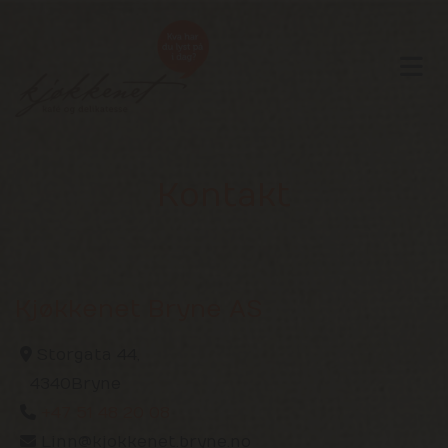
Kontakt
Kjøkkenet Bryne AS

Storgata 44,
4340 Bryne

+47 51 48 20 08

Linn@kjokkenet.bryne.no