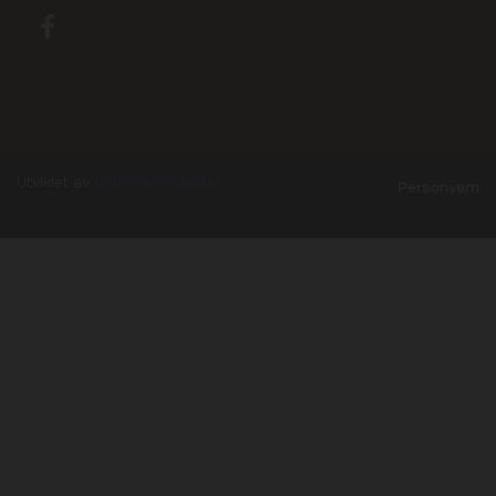
Utviklet av
Hjemmesidehuset
.
Personvern