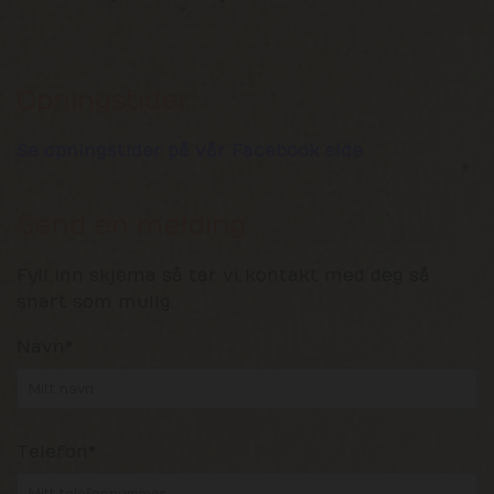
Opningstider:
Se opningstider på vår Facebook side
Send en melding
Fyll inn skjema så tar vi kontakt med deg så
snart som mulig.
Navn*
Telefon*