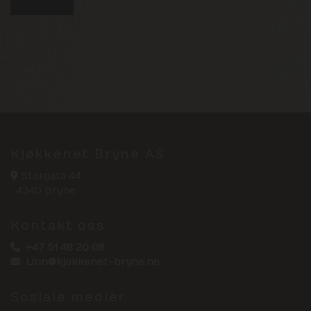
Kjøkkenet Bryne AS
Storgata 44

4340 Bryne
Kontakt oss
+47 51 48 20 08

Linn@kjokkenet-bryne.no

Sosiale medier